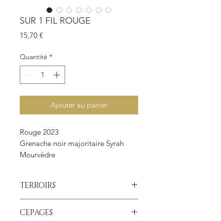
SUR 1 FIL ROUGE
Prix
15,70 €
Quantité
*
Ajouter au panier
Rouge 2023
Grenache noir majoritaire Syrah
Mourvèdre
AOP Maury Sec
Bouteille de 75 cl.
TERROIRS
Sseules des vignes à petit rendement
CEPAGES
et de coteaux de schistes noirs