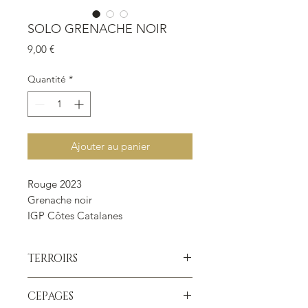
SOLO GRENACHE NOIR
Prix
9,00 €
Quantité
*
Ajouter au panier
Rouge 2023
Grenache noir
IGP Côtes Catalanes
Bouteille de 75 cl.
TERROIRS
Raisins issus de parcelles sur marnes
CEPAGES
schisteuses et schistes.